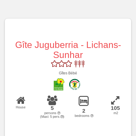
Gîte Juguberria - Lichans-
Sunhar
Gîtes Bébé
5
105
House
2
persons
m2
bedrooms
(Maxi:
5
pers.
)