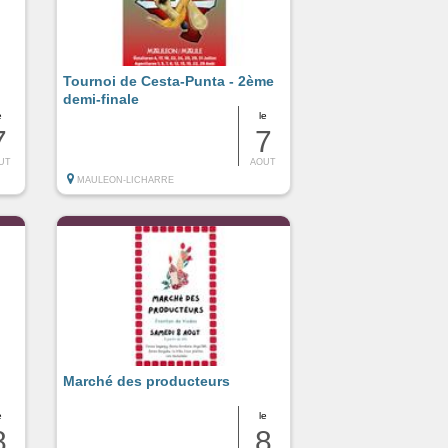
Tournoi de Cesta-Punta - 2ème
demi-finale
e
le
7
7
UT
AOUT
MAULEON-LICHARRE
Marché des producteurs
e
le
8
8