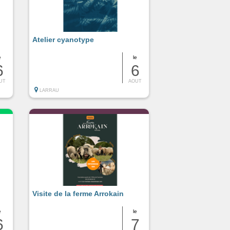
Atelier cyanotype
e
le
6
6
UT
AOUT
LARRAU
Visite de la ferme Arrokain
e
le
6
7