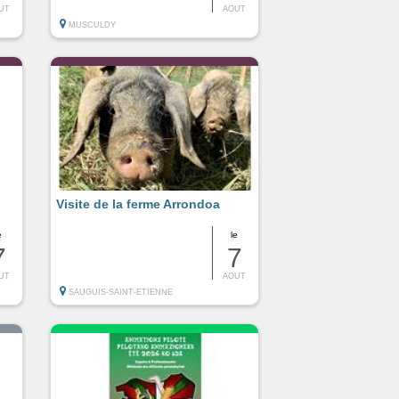
UT
AOUT
MUSCULDY
Visite de la ferme Arrondoa
e
le
7
7
UT
AOUT
SAUGUIS-SAINT-ETIENNE