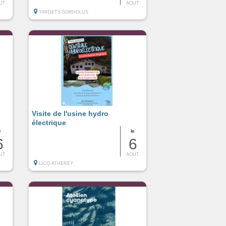
UT
AOUT
TARDETS-SORHOLUS
Visite de l'usine hydro
électrique
e
le
6
6
UT
AOUT
LICQ-ATHEREY