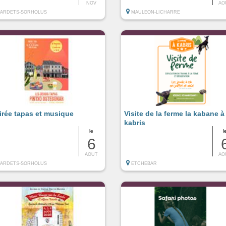
NOV
AO
TARDETS-SORHOLUS
MAULEON-LICHARRE
irée tapas et musique
Visite de la ferme la kabane à
kabris
le
l
6
AOUT
AO
TARDETS-SORHOLUS
ETCHEBAR