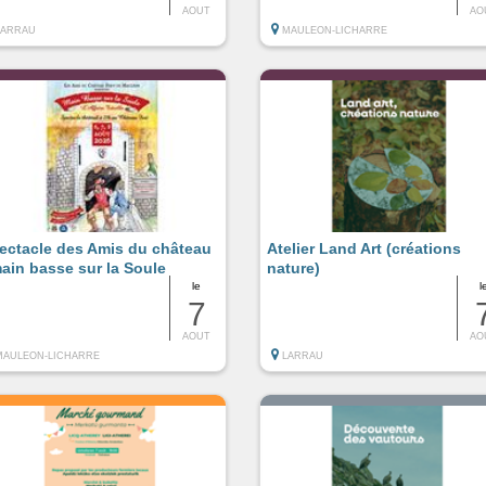
AOUT
AO
LARRAU
MAULEON-LICHARRE
ectacle des Amis du château
Atelier Land Art (créations
main basse sur la Soule
nature)
le
l
7
AOUT
AO
MAULEON-LICHARRE
LARRAU