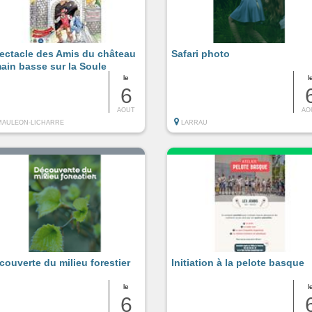
ectacle des Amis du château
Safari photo
main basse sur la Soule
le
l
6
AOUT
AO
MAULEON-LICHARRE
LARRAU
couverte du milieu forestier
Initiation à la pelote basque
le
l
6