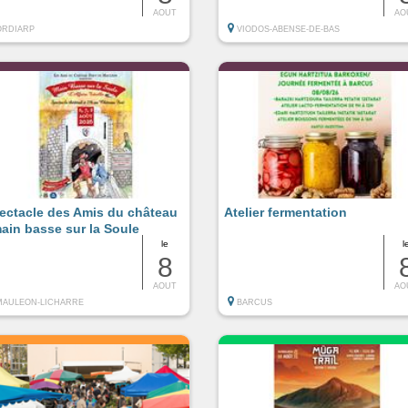
AOUT
AO
ORDIARP
VIODOS-ABENSE-DE-BAS
ectacle des Amis du château
Atelier fermentation
main basse sur la Soule
le
l
8
AOUT
AO
MAULEON-LICHARRE
BARCUS