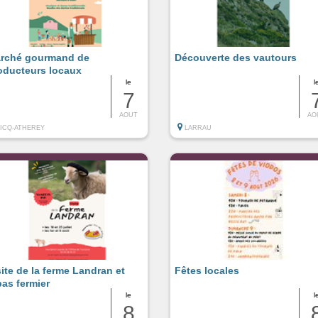
rché gourmand de
Découverte des vautours
oducteurs locaux
le
l
7
AOUT
AO
LICQ-ATHEREY
LARRAU
site de la ferme Landran et
Fêtes locales
pas fermier
le
l
8