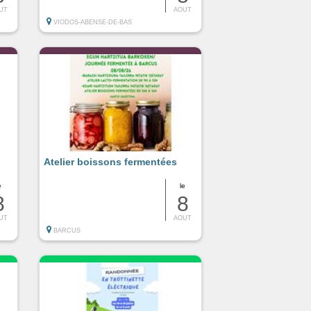
UT
AOUT
VIODOS-ABENSE-DE-BAS
Atelier boissons fermentées
e
le
8
8
UT
AOUT
BARCUS