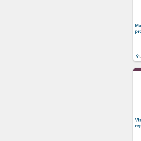
Ma
pr
Vi
re