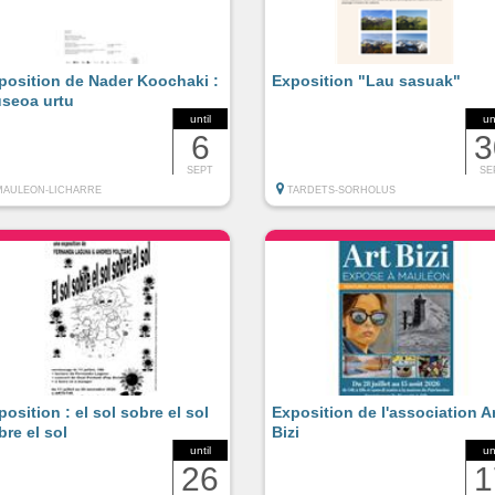
position de Nader Koochaki :
Exposition "Lau sasuak"
seoa urtu
until
un
6
3
SEPT
SE
MAULEON-LICHARRE
TARDETS-SORHOLUS
position : el sol sobre el sol
Exposition de l'association A
bre el sol
Bizi
until
un
26
1