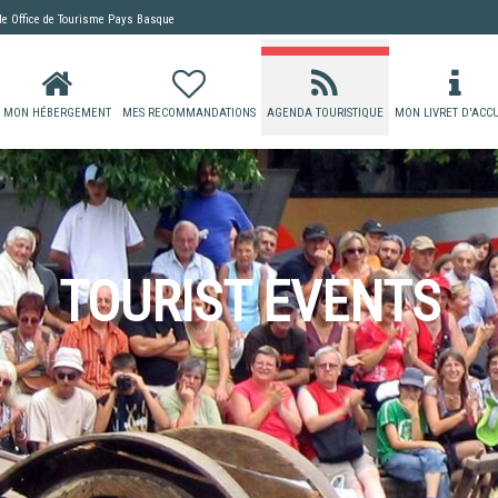
 de
Office de Tourisme Pays Basque
MON HÉBERGEMENT
MES RECOMMANDATIONS
AGENDA TOURISTIQUE
MON LIVRET D'ACCU
TOURIST EVENTS