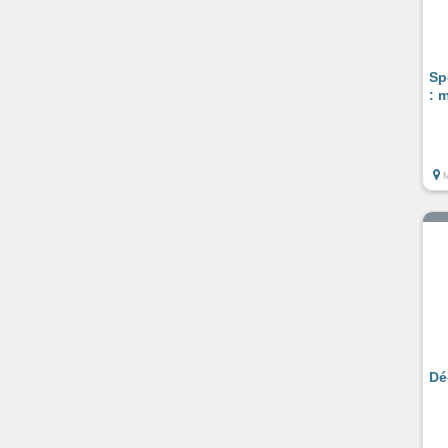
Sp
: 
Dé