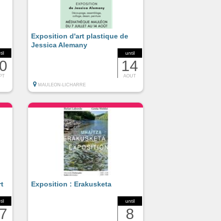
Exposition d'art plastique de
Jessica Alemany
til
until
0
14
PT
AOUT
MAULEON-LICHARRE
rt
Exposition : Erakusketa
til
until
7
8